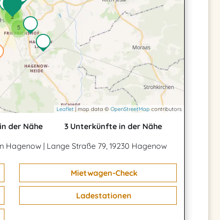
2
2
3
2
5
Leaflet
| map data ©
OpenStreetMap
contributors
in der Nähe
3 Unterkünfte in der Nähe
 in Hagenow
|
Lange Straße 79, 19230 Hagenow
Mietwagen-Check
Ladestationen