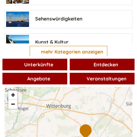
Barrierefreie Unterkünfte
Sehenswürdigkeiten
Bauernhöfe
Kunst & Kultur
mehr Kategorien anzeigen
Familienferienstätten
Unterkünfte
Entdecken
Freizeit & Sport
Angebote
Veranstaltungen
Familienfreundliche Unterkünfte
Wellness
+
−
Ferienhöfe
Shopping
Ferienparks
alles entdecken