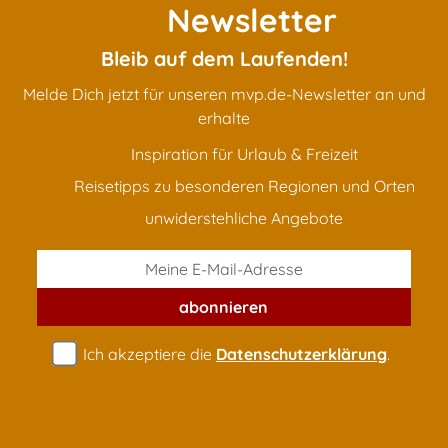
Newsletter
Heuherbergen
Bleib auf dem Laufenden!
Melde Dich jetzt für unseren mvp.de-Newsletter an und
erhalte
Hotels & Pensionen
Inspiration für Urlaub & Freizeit
Reisetipps zu besonderen Regionen und Orten
Jugendherbergen, Hostels
unwiderstehliche Angebote
Reiterhöfe
abonnieren
Ich akzeptiere die
Datenschutzerklärung
.
Schlosshotels
Schullandheime