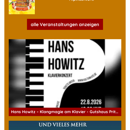
alle Veranstaltungen anzeigen
Hans Howitz – Klangmagie am Klavier - Gutshaus Pritzier