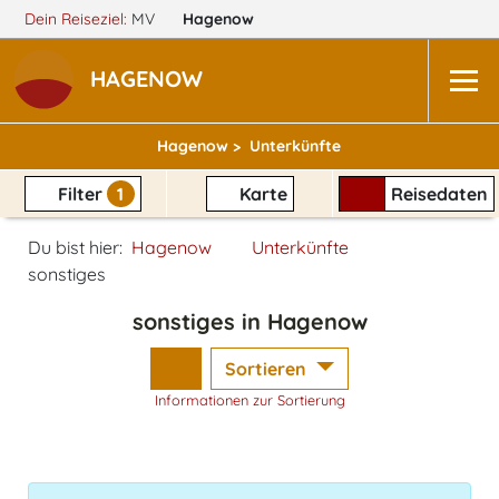
Dein Reiseziel:
MV
Hagenow
HAGENOW
Hagenow >
Unterkünfte
Filter
1
Karte
Reisedaten
Du bist hier:
Hagenow
Unterkünfte
sonstiges
sonstiges in Hagenow
Sortieren
Informationen zur Sortierung