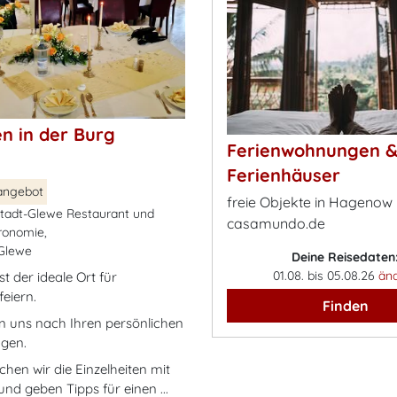
n in der Burg
Ferienwohnungen 
Ferienhäuser
angebot
freie Objekte in Hagenow 
tadt-Glewe Restaurant und
casamundo.de
ronomie,
Glewe
Deine Reisedaten
01.08. bis 05.08.26
än
st der ideale Ort für
feiern.
Finden
en uns nach Ihren persönlichen
ngen.
chen wir die Einzelheiten mit
nd geben Tipps für einen ...