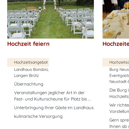
Hochzeit feiern
Hochzeite
Hochzeitsangebot
Hochzeits
Landhaus Bondzio,
Burg Neus
Langen Brütz
Eventgast
Neustadt-
Übernachtung
Die Burg i
Veranstaltungen jeglicher Art in der
Hochzeits
Fest- und Kulturscheune für Platz bis ...
Wir richt
Unterbringung Ihrer Gäste im Landhaus
Vorstellu
kulinarische Versorgung
Gern spre
Ihnen ab u