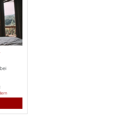
&
bei
:
dern