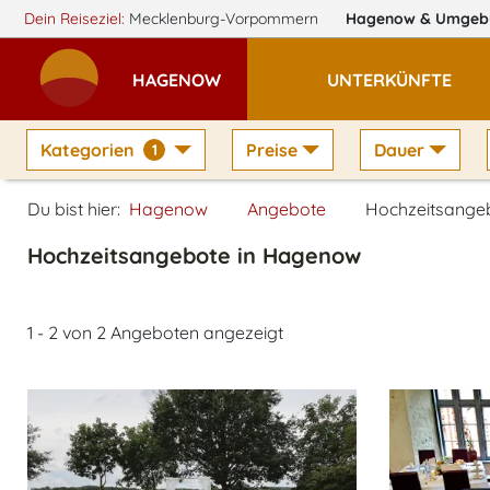
Dein Reiseziel:
Mecklenburg-Vorpommern
Hagenow
& Umgeb
HAGENOW
UNTERKÜNFTE
Kategorien
Preise
Dauer
1
Du bist hier:
Hagenow
Angebote
Hochzeitsange
Hochzeitsangebote in Hagenow
1 - 2 von 2 Angeboten angezeigt