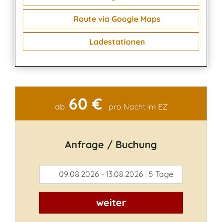
Route via Google Maps
Ladestationen
60 €
Kontakt
ab
pro Nacht im EZ
Anfrage / Buchung
09.08.2026 - 13.08.2026 | 5 Tage
weiter