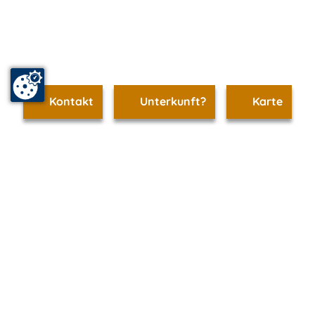
Kontakt
Unterkunft?
Karte
www.hagenow.m-vp.de ist Teil von
mvp.de - Urlaub & Freizeit
© 2026
MANET Marketing GmbH